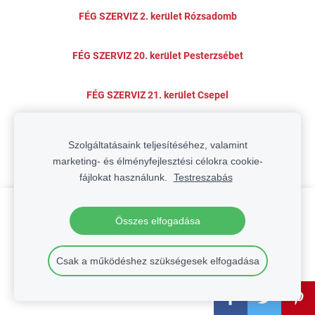
FÉG SZERVIZ 2. kerület Rózsadomb
FÉG SZERVIZ 20. kerület Pesterzsébet
FÉG SZERVIZ 21. kerület Csepel
FÉG SZERVIZ 22. kerület Budafok - Tétény
Szolgáltatásaink teljesítéséhez, valamint
marketing- és élményfejlesztési célokra cookie-
FÉG SZERVIZ 23. kerület Soroksár
fájlokat használunk.
Testreszabás
Hozzon létre weboldalt vagy webáruházat a
FÉG SZERVIZ 3. kerület Óbuda -
Összes elfogadása
Mozello segítségével.
Békásmegyer
Gyorsan, egyszerűen, programozás nélkül.
Csak a működéshez szükségesek elfogadása
FÉG SZERVIZ 4. kerület Újpest
Bővebb információ
FÉG SZERVIZ 5. kerület Lipótváros