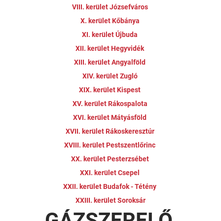
VIII. kerület Józsefváros
X. kerület Kőbánya
XI. kerület Újbuda
XII. kerület Hegyvidék
XIII. kerület Angyalföld
XIV. kerület Zugló
XIX. kerület Kispest
XV. kerület Rákospalota
XVI. kerület Mátyásföld
XVII. kerület Rákoskeresztúr
XVIII. kerület Pestszentlőrinc
XX. kerület Pesterzsébet
XXI. kerület Csepel
XXII. kerület Budafok - Tétény
XXIII. kerület Soroksár
GÁZSZERELŐ,