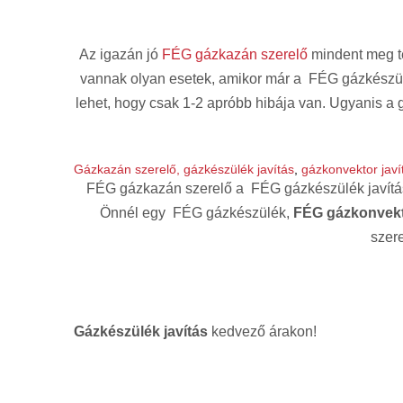
Az igazán jó
FÉG gázkazán szerelő
mindent meg te
vannak olyan esetek, amikor már a
FÉG gázkészü
lehet, hogy csak 1-2 apróbb hibája van. Ugyanis a 
Gázkazán szerelő,
gázkészülék javítás
,
gázkonvektor javí
FÉG gázkazán szerelő
a
FÉG gázkészülék javítá
Önnél egy
FÉG gázkészülék,
FÉG gázkonvekto
szere
Gázkészülék javítás
kedvező árakon!