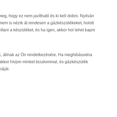
eg, hogy ez nem javítható és ki kell dobni. Nyilván
nem is nézik át rendesen a gázkészülékeket, holott
ani a készüléket, és ha igen, akkor hol lehet kapni
ek, állnak az Ön rendelkezésére. Ha meghibásodna
r akkor hívjon minket bizalommal, és gázkészülék
báját.