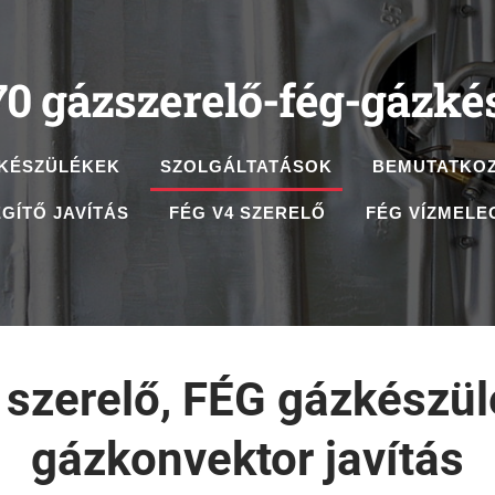
70 gázszerelő-fég-gázké
KÉSZÜLÉKEK
SZOLGÁLTATÁSOK
BEMUTATKO
GÍTŐ JAVÍTÁS
FÉG V4 SZERELŐ
FÉG VÍZMELE
szerelő
,
FÉG gázkészülé
gázkonvektor javítás