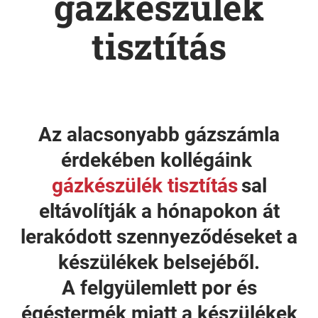
gázkészülék
tisztítás
Az alacsonyabb gázszámla
érdekében kollégáink
gázkészülék tisztítás
sal
eltávolítják a hónapokon át
lerakódott szennyeződéseket a
készülékek belsejéből.
A felgyülemlett por és
égéstermék miatt a készülékek