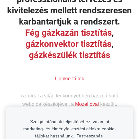
kivitelezés mellett rendszeresen
karbantartjuk a rendszert.
Fég gázkazán tisztítás
,
gázkonvektor tisztítás
,
gázkészülék tisztítás
Cookie-fájlok
Az oldal a világ legkönnyebben használható
weboldalkészítőjével, a
Mozellóval
készült.
Szolgáltatásaink teljesítéséhez, valamint
marketing- és élményfejlesztési célokra cookie-
fájlokat használunk.
Testreszabás